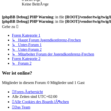
Keine BeitrÃ¤ge
[phpBB Debug] PHP Warning
: in file
[ROOT]/vendor/twig/twig/l
[phpBB Debug] PHP Warning
: in file
[ROOT]/vendor/twig/twig/l
Gehe zu
Foren Kategorie 1
↳ Haupt Forum Jugendkonferenz-Frechen
↳ Unter-Forum 1
↳ Unter-Forum 2
↳ Mitarbeiter Forum der Jugendkonferenz-Frechen
Foren Kategorie 2
↳ Forum 2
Wer ist online?
Mitglieder in diesem Forum: 0 Mitglieder und 1 Gast
Foren-Ãœbersicht
Alle Zeiten sind
UTC+02:00
Alle Cookies des Boards lÃ¶schen
Das Team