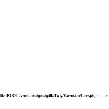
 file
[ROOT]/vendor/twig/twig/lib/Twig/Extension/Core.php
on line