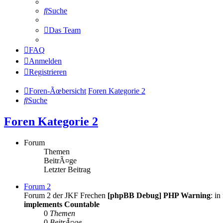
Suche
Das Team
FAQ
Anmelden
Registrieren
Foren-Ãœbersicht
Foren Kategorie 2
Suche
Foren Kategorie 2
Forum
Themen
BeitrÃ¤ge
Letzter Beitrag
Forum 2
Forum 2 der JKF Frechen
[phpBB Debug] PHP Warning
: in
implements Countable
0
Themen
0
BeitrÃ¤ge