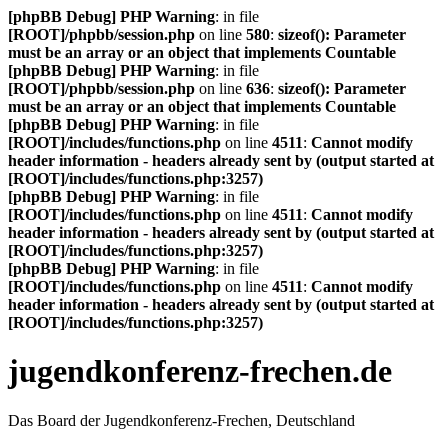
[phpBB Debug] PHP Warning
: in file
[ROOT]/phpbb/session.php
on line
580
:
sizeof(): Parameter
must be an array or an object that implements Countable
[phpBB Debug] PHP Warning
: in file
[ROOT]/phpbb/session.php
on line
636
:
sizeof(): Parameter
must be an array or an object that implements Countable
[phpBB Debug] PHP Warning
: in file
[ROOT]/includes/functions.php
on line
4511
:
Cannot modify
header information - headers already sent by (output started at
[ROOT]/includes/functions.php:3257)
[phpBB Debug] PHP Warning
: in file
[ROOT]/includes/functions.php
on line
4511
:
Cannot modify
header information - headers already sent by (output started at
[ROOT]/includes/functions.php:3257)
[phpBB Debug] PHP Warning
: in file
[ROOT]/includes/functions.php
on line
4511
:
Cannot modify
header information - headers already sent by (output started at
[ROOT]/includes/functions.php:3257)
jugendkonferenz-frechen.de
Das Board der Jugendkonferenz-Frechen, Deutschland