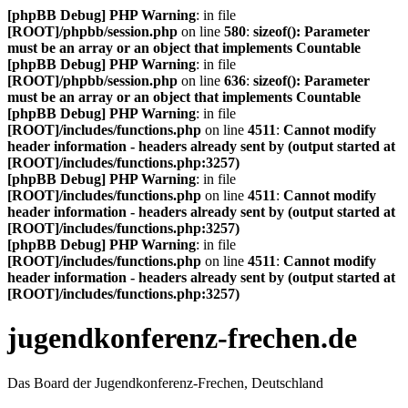
[phpBB Debug] PHP Warning
: in file
[ROOT]/phpbb/session.php
on line
580
:
sizeof(): Parameter
must be an array or an object that implements Countable
[phpBB Debug] PHP Warning
: in file
[ROOT]/phpbb/session.php
on line
636
:
sizeof(): Parameter
must be an array or an object that implements Countable
[phpBB Debug] PHP Warning
: in file
[ROOT]/includes/functions.php
on line
4511
:
Cannot modify
header information - headers already sent by (output started at
[ROOT]/includes/functions.php:3257)
[phpBB Debug] PHP Warning
: in file
[ROOT]/includes/functions.php
on line
4511
:
Cannot modify
header information - headers already sent by (output started at
[ROOT]/includes/functions.php:3257)
[phpBB Debug] PHP Warning
: in file
[ROOT]/includes/functions.php
on line
4511
:
Cannot modify
header information - headers already sent by (output started at
[ROOT]/includes/functions.php:3257)
jugendkonferenz-frechen.de
Das Board der Jugendkonferenz-Frechen, Deutschland