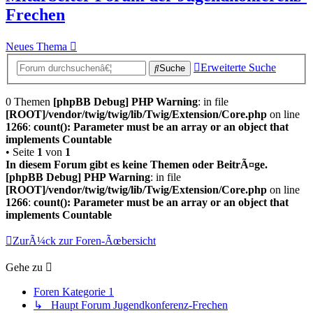
Frechen
Neues Thema
Erweiterte Suche
Suche
0 Themen
[phpBB Debug] PHP Warning
: in file
[ROOT]/vendor/twig/twig/lib/Twig/Extension/Core.php
on line
1266
:
count(): Parameter must be an array or an object that
implements Countable
• Seite
1
von
1
In diesem Forum gibt es keine Themen oder BeitrÃ¤ge.
[phpBB Debug] PHP Warning
: in file
[ROOT]/vendor/twig/twig/lib/Twig/Extension/Core.php
on line
1266
:
count(): Parameter must be an array or an object that
implements Countable
ZurÃ¼ck zur Foren-Ãœbersicht
Gehe zu
Foren Kategorie 1
↳ Haupt Forum Jugendkonferenz-Frechen