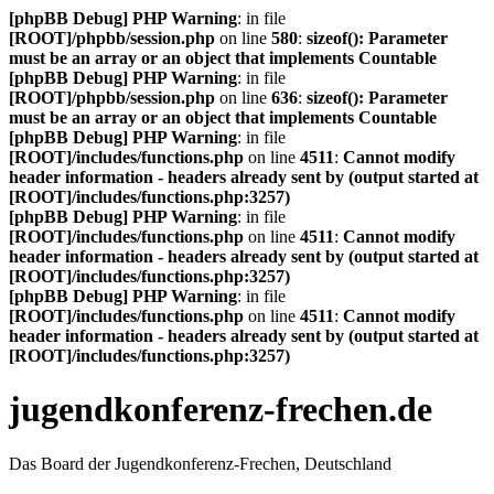
[phpBB Debug] PHP Warning
: in file
[ROOT]/phpbb/session.php
on line
580
:
sizeof(): Parameter
must be an array or an object that implements Countable
[phpBB Debug] PHP Warning
: in file
[ROOT]/phpbb/session.php
on line
636
:
sizeof(): Parameter
must be an array or an object that implements Countable
[phpBB Debug] PHP Warning
: in file
[ROOT]/includes/functions.php
on line
4511
:
Cannot modify
header information - headers already sent by (output started at
[ROOT]/includes/functions.php:3257)
[phpBB Debug] PHP Warning
: in file
[ROOT]/includes/functions.php
on line
4511
:
Cannot modify
header information - headers already sent by (output started at
[ROOT]/includes/functions.php:3257)
[phpBB Debug] PHP Warning
: in file
[ROOT]/includes/functions.php
on line
4511
:
Cannot modify
header information - headers already sent by (output started at
[ROOT]/includes/functions.php:3257)
jugendkonferenz-frechen.de
Das Board der Jugendkonferenz-Frechen, Deutschland