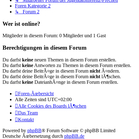
↳ Mitarbeiter Forum der Jugendkonferenz-Frechen
Foren Kategorie 2
↳ Forum 2
Wer ist online?
Mitglieder in diesem Forum: 0 Mitglieder und 1 Gast
Berechtigungen in diesem Forum
Du darfst
keine
neuen Themen in diesem Forum erstellen.
Du darfst
keine
Antworten zu Themen in diesem Forum erstellen.
Du darfst deine BeitrÃ¤ge in diesem Forum
nicht
Ã¤ndern.
Du darfst deine BeitrÃ¤ge in diesem Forum
nicht
lÃ¶schen.
Du darfst
keine
DateianhÃ¤nge in diesem Forum erstellen.
Foren-Ãœbersicht
Alle Zeiten sind
UTC+02:00
Alle Cookies des Boards lÃ¶schen
Das Team
Kontakt
Powered by
phpBB
® Forum Software © phpBB Limited
Deutsche Ãœbersetzung durch
phpBB.de