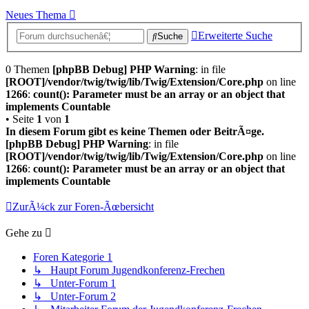
Neues Thema
Erweiterte Suche
Suche
0 Themen
[phpBB Debug] PHP Warning
: in file
[ROOT]/vendor/twig/twig/lib/Twig/Extension/Core.php
on line
1266
:
count(): Parameter must be an array or an object that
implements Countable
• Seite
1
von
1
In diesem Forum gibt es keine Themen oder BeitrÃ¤ge.
[phpBB Debug] PHP Warning
: in file
[ROOT]/vendor/twig/twig/lib/Twig/Extension/Core.php
on line
1266
:
count(): Parameter must be an array or an object that
implements Countable
ZurÃ¼ck zur Foren-Ãœbersicht
Gehe zu
Foren Kategorie 1
↳ Haupt Forum Jugendkonferenz-Frechen
↳ Unter-Forum 1
↳ Unter-Forum 2