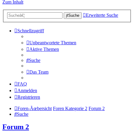
Zum Inhalt
Erweiterte Suche
Suche
Schnellzugriff
Unbeantwortete Themen
Aktive Themen
Suche
Das Team
FAQ
Anmelden
Registrieren
Foren-Ãœbersicht
Foren Kategorie 2
Forum 2
Suche
Forum 2