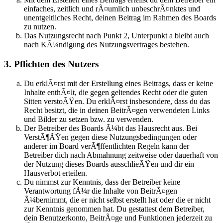
einfaches, zeitlich und rÃ¤umlich unbeschrÃ¤nktes und
unentgeltliches Recht, deinen Beitrag im Rahmen des Boards
zu nutzen.
Das Nutzungsrecht nach Punkt 2, Unterpunkt a bleibt auch
nach KÃ¼ndigung des Nutzungsvertrages bestehen.
3. Pflichten des Nutzers
Du erklÃ¤rst mit der Erstellung eines Beitrags, dass er keine
Inhalte enthÃ¤lt, die gegen geltendes Recht oder die guten
Sitten verstoÃŸen. Du erklÃ¤rst insbesondere, dass du das
Recht besitzt, die in deinen BeitrÃ¤gen verwendeten Links
und Bilder zu setzen bzw. zu verwenden.
Der Betreiber des Boards Ã¼bt das Hausrecht aus. Bei
VerstÃ¶ÃŸen gegen diese Nutzungsbedingungen oder
anderer im Board verÃ¶ffentlichten Regeln kann der
Betreiber dich nach Abmahnung zeitweise oder dauerhaft von
der Nutzung dieses Boards ausschlieÃŸen und dir ein
Hausverbot erteilen.
Du nimmst zur Kenntnis, dass der Betreiber keine
Verantwortung fÃ¼r die Inhalte von BeitrÃ¤gen
Ã¼bernimmt, die er nicht selbst erstellt hat oder die er nicht
zur Kenntnis genommen hat. Du gestattest dem Betreiber,
dein Benutzerkonto, BeitrÃ¤ge und Funktionen jederzeit zu