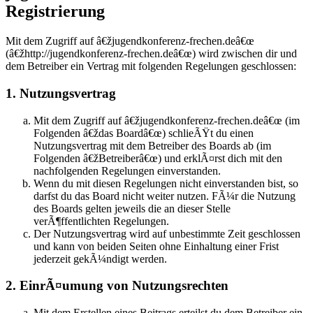
Registrierung
Mit dem Zugriff auf â€žjugendkonferenz-frechen.deâ€œ
(â€žhttp://jugendkonferenz-frechen.deâ€œ) wird zwischen dir und
dem Betreiber ein Vertrag mit folgenden Regelungen geschlossen:
1. Nutzungsvertrag
Mit dem Zugriff auf â€žjugendkonferenz-frechen.deâ€œ (im
Folgenden â€ždas Boardâ€œ) schlieÃŸt du einen
Nutzungsvertrag mit dem Betreiber des Boards ab (im
Folgenden â€žBetreiberâ€œ) und erklÃ¤rst dich mit den
nachfolgenden Regelungen einverstanden.
Wenn du mit diesen Regelungen nicht einverstanden bist, so
darfst du das Board nicht weiter nutzen. FÃ¼r die Nutzung
des Boards gelten jeweils die an dieser Stelle
verÃ¶ffentlichten Regelungen.
Der Nutzungsvertrag wird auf unbestimmte Zeit geschlossen
und kann von beiden Seiten ohne Einhaltung einer Frist
jederzeit gekÃ¼ndigt werden.
2. EinrÃ¤umung von Nutzungsrechten
Mit dem Erstellen eines Beitrags erteilst du dem Betreiber ein