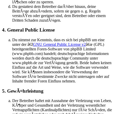
lÃ¶schen oder zu sperren.
Du gestattest dem Betreiber darÃ¼ber hinaus, deine
BeitrÃ¤ge abzuÃ¤ndern, sofern sie gegen o. g. Regeln
verstoÃŸen oder geeignet sind, dem Betreiber oder einem
Dritten Schaden zuzufÃ¼gen.
4. General Public License
Du nimmst zur Kenntnis, dass es sich bei phpBB um eine
unter der â€ž
GNU General Public License v2
â€œ (GPL)
bereitgestellten Foren-Software von phpBB Limited
(www.phpbb.com) handelt; deutschsprachige Informationen
werden durch die deutschsprachige Community unter
www.phpbb.de zur VerfÃ¼gung gestellt. Beide haben keinen
Einfluss auf die Art und Weise, wie die Software verwendet
wird. Sie kÃ¶nnen insbesondere die Verwendung der
Software fÃ¼r bestimmte Zwecke nicht untersagen oder auf
Inhalte fremder Foren Einfluss nehmen.
5. GewÃ¤hrleistung
Der Betreiber haftet mit Ausnahme der Verletzung von Leben,
KÃ¶rper und Gesundheit und der Verletzung wesentlicher
Vertragspflichten (Kardinalpflichten) nur fÃ¼r SchÃ¤den, die