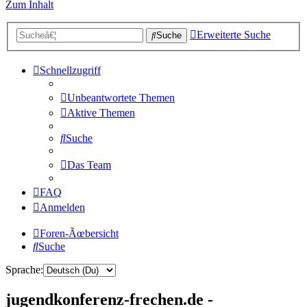
Zum Inhalt
Erweiterte Suche
Suche
Schnellzugriff
Unbeantwortete Themen
Aktive Themen
Suche
Das Team
FAQ
Anmelden
Foren-Ãœbersicht
Suche
Sprache:
jugendkonferenz-frechen.de -