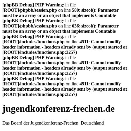
[phpBB Debug] PHP Warning
: in file
[ROOT]/phpbb/session.php
on line
580
:
sizeof(): Parameter
must be an array or an object that implements Countable
[phpBB Debug] PHP Warning
: in file
[ROOT]/phpbb/session.php
on line
636
:
sizeof(): Parameter
must be an array or an object that implements Countable
[phpBB Debug] PHP Warning
: in file
[ROOT]/includes/functions.php
on line
4511
:
Cannot modify
header information - headers already sent by (output started at
[ROOT]/includes/functions.php:3257)
[phpBB Debug] PHP Warning
: in file
[ROOT]/includes/functions.php
on line
4511
:
Cannot modify
header information - headers already sent by (output started at
[ROOT]/includes/functions.php:3257)
[phpBB Debug] PHP Warning
: in file
[ROOT]/includes/functions.php
on line
4511
:
Cannot modify
header information - headers already sent by (output started at
[ROOT]/includes/functions.php:3257)
jugendkonferenz-frechen.de
Das Board der Jugendkonferenz-Frechen, Deutschland