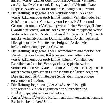
auf ein vorsÃ¤tzliches oder grob fahrlÃ¤ssiges Verhalten
zurÃ¼ckzufÃ¼hren sind. Dies gilt auch fÃ¼r mittelbare
FolgeschÃ¤den wie insbesondere entgangenen Gewinn.
Die Haftung ist gegenÃ¼ber Verbrauchern auÃŸer bei
vorsÃ¤tzlichem oder grob fahrlÃ¤ssigem Verhalten oder bei
SchÃ¤den aus der Verletzung von Leben, KÃ¶rper und
Gesundheit und der Verletzung wesentlicher Vertragspflichten
(Kardinalpflichten) auf die bei Vertragsschluss typischerweise
vorhersehbaren SchÃ¤den und im Ã¼brigen der HÃ¶he nach
auf die vertragstypischen DurchschnittsschÃ¤den begrenzt.
Dies gilt auch fÃ¼r mittelbare FolgeschÃ¤den wie
insbesondere entgangenen Gewinn.
Die Haftung ist gegenÃ¼ber Unternehmern auÃŸer bei der
Verletzung von Leben, KÃ¶rper und Gesundheit oder
vorsÃ¤tzlichem oder grob fahrlÃ¤ssigem Verhalten des
Betreibers auf die bei Vertragsschluss typischerweise
vorhersehbaren SchÃ¤den und im Ãœbrigen der HÃ¶he nach
auf die vertragstypischen DurchschnittsschÃ¤den begrenzt.
Dies gilt auch fÃ¼r mittelbare SchÃ¤den, insbesondere
entgangenen Gewinn.
Die Haftungsbegrenzung der AbsÃ¤tze a bis c gilt
sinngemÃ¤ÃŸ auch zugunsten der Mitarbeiter und
ErfÃ¼llungsgehilfen des Betreibers.
AnsprÃ¼che fÃ¼r eine Haftung aus zwingendem nationalem
Recht bleiben unberÃ¼hrt.