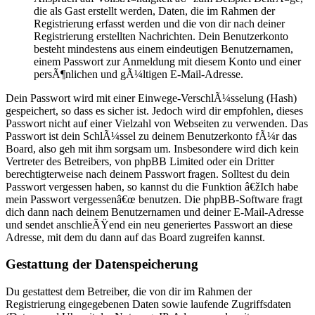
die als Gast erstellt werden, Daten, die im Rahmen der
Registrierung erfasst werden und die von dir nach deiner
Registrierung erstellten Nachrichten. Dein Benutzerkonto
besteht mindestens aus einem eindeutigen Benutzernamen,
einem Passwort zur Anmeldung mit diesem Konto und einer
persÃ¶nlichen und gÃ¼ltigen E-Mail-Adresse.
Dein Passwort wird mit einer Einwege-VerschlÃ¼sselung (Hash)
gespeichert, so dass es sicher ist. Jedoch wird dir empfohlen, dieses
Passwort nicht auf einer Vielzahl von Webseiten zu verwenden. Das
Passwort ist dein SchlÃ¼ssel zu deinem Benutzerkonto fÃ¼r das
Board, also geh mit ihm sorgsam um. Insbesondere wird dich kein
Vertreter des Betreibers, von phpBB Limited oder ein Dritter
berechtigterweise nach deinem Passwort fragen. Solltest du dein
Passwort vergessen haben, so kannst du die Funktion â€žIch habe
mein Passwort vergessenâ€œ benutzen. Die phpBB-Software fragt
dich dann nach deinem Benutzernamen und deiner E-Mail-Adresse
und sendet anschlieÃŸend ein neu generiertes Passwort an diese
Adresse, mit dem du dann auf das Board zugreifen kannst.
Gestattung der Datenspeicherung
Du gestattest dem Betreiber, die von dir im Rahmen der
Registrierung eingegebenen Daten sowie laufende Zugriffsdaten