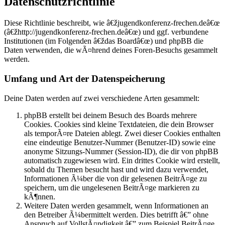
Datenschutzrichtlinie
Diese Richtlinie beschreibt, wie â€žjugendkonferenz-frechen.deâ€œ
(â€žhttp://jugendkonferenz-frechen.deâ€œ) und ggf. verbundene
Institutionen (im Folgenden â€ždas Boardâ€œ) und phpBB die
Daten verwenden, die wÃ¤hrend deines Foren-Besuchs gesammelt
werden.
Umfang und Art der Datenspeicherung
Deine Daten werden auf zwei verschiedene Arten gesammelt:
phpBB erstellt bei deinem Besuch des Boards mehrere
Cookies. Cookies sind kleine Textdateien, die dein Browser
als temporÃ¤re Dateien ablegt. Zwei dieser Cookies enthalten
eine eindeutige Benutzer-Nummer (Benutzer-ID) sowie eine
anonyme Sitzungs-Nummer (Session-ID), die dir von phpBB
automatisch zugewiesen wird. Ein drittes Cookie wird erstellt,
sobald du Themen besucht hast und wird dazu verwendet,
Informationen Ã¼ber die von dir gelesenen BeitrÃ¤ge zu
speichern, um die ungelesenen BeitrÃ¤ge markieren zu
kÃ¶nnen.
Weitere Daten werden gesammelt, wenn Informationen an
den Betreiber Ã¼bermittelt werden. Dies betrifft â€” ohne
Anspruch auf VollstÃ¤ndigkeit â€” zum Beispiel BeitrÃ¤ge,