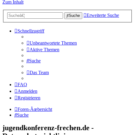
Zum Inhalt
Erweiterte Suche
Suche
Schnellzugriff
Unbeantwortete Themen
Aktive Themen
Suche
Das Team
FAQ
Anmelden
Registrieren
Foren-Ãœbersicht
Suche
jugendkonferenz-frechen.de -