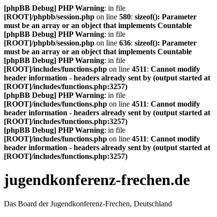
[phpBB Debug] PHP Warning
: in file
[ROOT]/phpbb/session.php
on line
580
:
sizeof(): Parameter
must be an array or an object that implements Countable
[phpBB Debug] PHP Warning
: in file
[ROOT]/phpbb/session.php
on line
636
:
sizeof(): Parameter
must be an array or an object that implements Countable
[phpBB Debug] PHP Warning
: in file
[ROOT]/includes/functions.php
on line
4511
:
Cannot modify
header information - headers already sent by (output started at
[ROOT]/includes/functions.php:3257)
[phpBB Debug] PHP Warning
: in file
[ROOT]/includes/functions.php
on line
4511
:
Cannot modify
header information - headers already sent by (output started at
[ROOT]/includes/functions.php:3257)
[phpBB Debug] PHP Warning
: in file
[ROOT]/includes/functions.php
on line
4511
:
Cannot modify
header information - headers already sent by (output started at
[ROOT]/includes/functions.php:3257)
jugendkonferenz-frechen.de
Das Board der Jugendkonferenz-Frechen, Deutschland