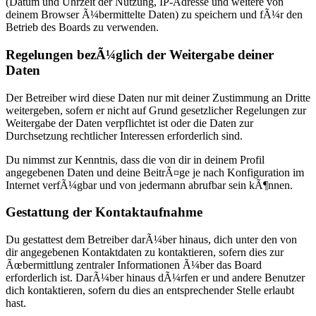
(Datum und Uhrzeit der Nutzung, IP-Adresse und weitere von
deinem Browser Ã¼bermittelte Daten) zu speichern und fÃ¼r den
Betrieb des Boards zu verwenden.
Regelungen bezÃ¼glich der Weitergabe deiner
Daten
Der Betreiber wird diese Daten nur mit deiner Zustimmung an Dritte
weitergeben, sofern er nicht auf Grund gesetzlicher Regelungen zur
Weitergabe der Daten verpflichtet ist oder die Daten zur
Durchsetzung rechtlicher Interessen erforderlich sind.
Du nimmst zur Kenntnis, dass die von dir in deinem Profil
angegebenen Daten und deine BeitrÃ¤ge je nach Konfiguration im
Internet verfÃ¼gbar und von jedermann abrufbar sein kÃ¶nnen.
Gestattung der Kontaktaufnahme
Du gestattest dem Betreiber darÃ¼ber hinaus, dich unter den von
dir angegebenen Kontaktdaten zu kontaktieren, sofern dies zur
Ãœbermittlung zentraler Informationen Ã¼ber das Board
erforderlich ist. DarÃ¼ber hinaus dÃ¼rfen er und andere Benutzer
dich kontaktieren, sofern du dies an entsprechender Stelle erlaubt
hast.