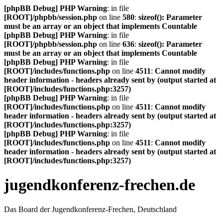
[phpBB Debug] PHP Warning
: in file
[ROOT]/phpbb/session.php
on line
580
:
sizeof(): Parameter
must be an array or an object that implements Countable
[phpBB Debug] PHP Warning
: in file
[ROOT]/phpbb/session.php
on line
636
:
sizeof(): Parameter
must be an array or an object that implements Countable
[phpBB Debug] PHP Warning
: in file
[ROOT]/includes/functions.php
on line
4511
:
Cannot modify
header information - headers already sent by (output started at
[ROOT]/includes/functions.php:3257)
[phpBB Debug] PHP Warning
: in file
[ROOT]/includes/functions.php
on line
4511
:
Cannot modify
header information - headers already sent by (output started at
[ROOT]/includes/functions.php:3257)
[phpBB Debug] PHP Warning
: in file
[ROOT]/includes/functions.php
on line
4511
:
Cannot modify
header information - headers already sent by (output started at
[ROOT]/includes/functions.php:3257)
jugendkonferenz-frechen.de
Das Board der Jugendkonferenz-Frechen, Deutschland