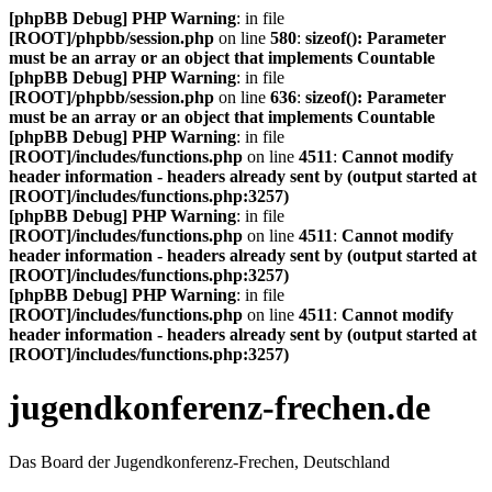
[phpBB Debug] PHP Warning
: in file
[ROOT]/phpbb/session.php
on line
580
:
sizeof(): Parameter
must be an array or an object that implements Countable
[phpBB Debug] PHP Warning
: in file
[ROOT]/phpbb/session.php
on line
636
:
sizeof(): Parameter
must be an array or an object that implements Countable
[phpBB Debug] PHP Warning
: in file
[ROOT]/includes/functions.php
on line
4511
:
Cannot modify
header information - headers already sent by (output started at
[ROOT]/includes/functions.php:3257)
[phpBB Debug] PHP Warning
: in file
[ROOT]/includes/functions.php
on line
4511
:
Cannot modify
header information - headers already sent by (output started at
[ROOT]/includes/functions.php:3257)
[phpBB Debug] PHP Warning
: in file
[ROOT]/includes/functions.php
on line
4511
:
Cannot modify
header information - headers already sent by (output started at
[ROOT]/includes/functions.php:3257)
jugendkonferenz-frechen.de
Das Board der Jugendkonferenz-Frechen, Deutschland