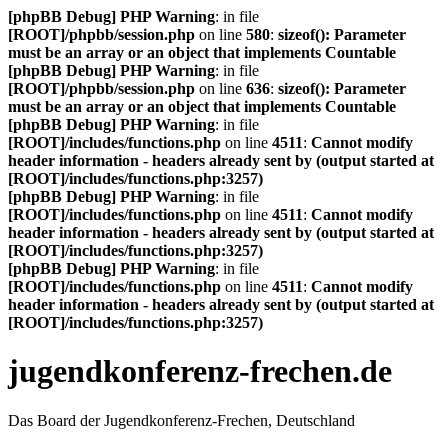
[phpBB Debug] PHP Warning
: in file
[ROOT]/phpbb/session.php
on line
580
:
sizeof(): Parameter
must be an array or an object that implements Countable
[phpBB Debug] PHP Warning
: in file
[ROOT]/phpbb/session.php
on line
636
:
sizeof(): Parameter
must be an array or an object that implements Countable
[phpBB Debug] PHP Warning
: in file
[ROOT]/includes/functions.php
on line
4511
:
Cannot modify
header information - headers already sent by (output started at
[ROOT]/includes/functions.php:3257)
[phpBB Debug] PHP Warning
: in file
[ROOT]/includes/functions.php
on line
4511
:
Cannot modify
header information - headers already sent by (output started at
[ROOT]/includes/functions.php:3257)
[phpBB Debug] PHP Warning
: in file
[ROOT]/includes/functions.php
on line
4511
:
Cannot modify
header information - headers already sent by (output started at
[ROOT]/includes/functions.php:3257)
jugendkonferenz-frechen.de
Das Board der Jugendkonferenz-Frechen, Deutschland