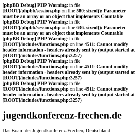
[phpBB Debug] PHP Warning
: in file
[ROOT]/phpbb/session.php
on line
580
:
sizeof(): Parameter
must be an array or an object that implements Countable
[phpBB Debug] PHP Warning
: in file
[ROOT]/phpbb/session.php
on line
636
:
sizeof(): Parameter
must be an array or an object that implements Countable
[phpBB Debug] PHP Warning
: in file
[ROOT]/includes/functions.php
on line
4511
:
Cannot modify
header information - headers already sent by (output started at
[ROOT]/includes/functions.php:3257)
[phpBB Debug] PHP Warning
: in file
[ROOT]/includes/functions.php
on line
4511
:
Cannot modify
header information - headers already sent by (output started at
[ROOT]/includes/functions.php:3257)
[phpBB Debug] PHP Warning
: in file
[ROOT]/includes/functions.php
on line
4511
:
Cannot modify
header information - headers already sent by (output started at
[ROOT]/includes/functions.php:3257)
jugendkonferenz-frechen.de
Das Board der Jugendkonferenz-Frechen, Deutschland