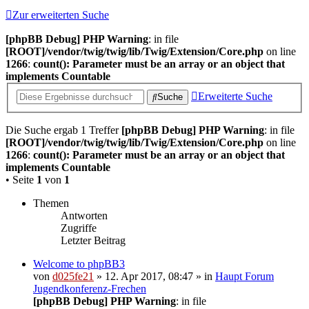
Zur erweiterten Suche
[phpBB Debug] PHP Warning
: in file
[ROOT]/vendor/twig/twig/lib/Twig/Extension/Core.php
on line
1266
:
count(): Parameter must be an array or an object that
implements Countable
Erweiterte Suche
Suche
Die Suche ergab 1 Treffer
[phpBB Debug] PHP Warning
: in file
[ROOT]/vendor/twig/twig/lib/Twig/Extension/Core.php
on line
1266
:
count(): Parameter must be an array or an object that
implements Countable
• Seite
1
von
1
Themen
Antworten
Zugriffe
Letzter Beitrag
Welcome to phpBB3
von
d025fe21
» 12. Apr 2017, 08:47 » in
Haupt Forum
Jugendkonferenz-Frechen
[phpBB Debug] PHP Warning
: in file