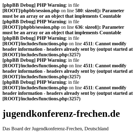
[phpBB Debug] PHP Warning
: in file
[ROOT]/phpbb/session.php
on line
580
:
sizeof(): Parameter
must be an array or an object that implements Countable
[phpBB Debug] PHP Warning
: in file
[ROOT]/phpbb/session.php
on line
636
:
sizeof(): Parameter
must be an array or an object that implements Countable
[phpBB Debug] PHP Warning
: in file
[ROOT]/includes/functions.php
on line
4511
:
Cannot modify
header information - headers already sent by (output started at
[ROOT]/includes/functions.php:3257)
[phpBB Debug] PHP Warning
: in file
[ROOT]/includes/functions.php
on line
4511
:
Cannot modify
header information - headers already sent by (output started at
[ROOT]/includes/functions.php:3257)
[phpBB Debug] PHP Warning
: in file
[ROOT]/includes/functions.php
on line
4511
:
Cannot modify
header information - headers already sent by (output started at
[ROOT]/includes/functions.php:3257)
jugendkonferenz-frechen.de
Das Board der Jugendkonferenz-Frechen, Deutschland