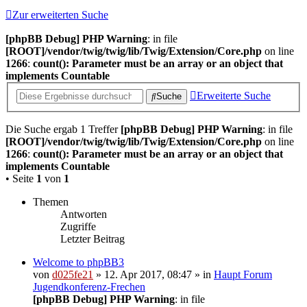
Zur erweiterten Suche
[phpBB Debug] PHP Warning
: in file
[ROOT]/vendor/twig/twig/lib/Twig/Extension/Core.php
on line
1266
:
count(): Parameter must be an array or an object that
implements Countable
Erweiterte Suche
Suche
Die Suche ergab 1 Treffer
[phpBB Debug] PHP Warning
: in file
[ROOT]/vendor/twig/twig/lib/Twig/Extension/Core.php
on line
1266
:
count(): Parameter must be an array or an object that
implements Countable
• Seite
1
von
1
Themen
Antworten
Zugriffe
Letzter Beitrag
Welcome to phpBB3
von
d025fe21
» 12. Apr 2017, 08:47 » in
Haupt Forum
Jugendkonferenz-Frechen
[phpBB Debug] PHP Warning
: in file