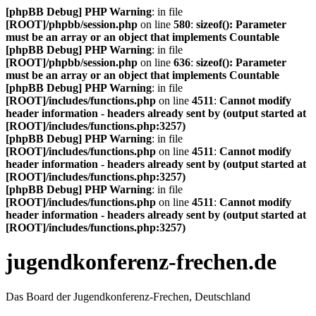
[phpBB Debug] PHP Warning
: in file
[ROOT]/phpbb/session.php
on line
580
:
sizeof(): Parameter
must be an array or an object that implements Countable
[phpBB Debug] PHP Warning
: in file
[ROOT]/phpbb/session.php
on line
636
:
sizeof(): Parameter
must be an array or an object that implements Countable
[phpBB Debug] PHP Warning
: in file
[ROOT]/includes/functions.php
on line
4511
:
Cannot modify
header information - headers already sent by (output started at
[ROOT]/includes/functions.php:3257)
[phpBB Debug] PHP Warning
: in file
[ROOT]/includes/functions.php
on line
4511
:
Cannot modify
header information - headers already sent by (output started at
[ROOT]/includes/functions.php:3257)
[phpBB Debug] PHP Warning
: in file
[ROOT]/includes/functions.php
on line
4511
:
Cannot modify
header information - headers already sent by (output started at
[ROOT]/includes/functions.php:3257)
jugendkonferenz-frechen.de
Das Board der Jugendkonferenz-Frechen, Deutschland