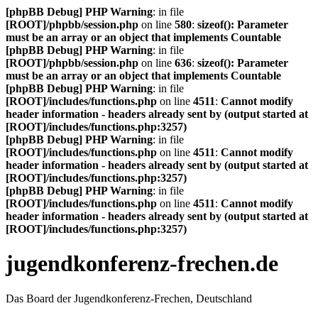
[phpBB Debug] PHP Warning
: in file
[ROOT]/phpbb/session.php
on line
580
:
sizeof(): Parameter
must be an array or an object that implements Countable
[phpBB Debug] PHP Warning
: in file
[ROOT]/phpbb/session.php
on line
636
:
sizeof(): Parameter
must be an array or an object that implements Countable
[phpBB Debug] PHP Warning
: in file
[ROOT]/includes/functions.php
on line
4511
:
Cannot modify
header information - headers already sent by (output started at
[ROOT]/includes/functions.php:3257)
[phpBB Debug] PHP Warning
: in file
[ROOT]/includes/functions.php
on line
4511
:
Cannot modify
header information - headers already sent by (output started at
[ROOT]/includes/functions.php:3257)
[phpBB Debug] PHP Warning
: in file
[ROOT]/includes/functions.php
on line
4511
:
Cannot modify
header information - headers already sent by (output started at
[ROOT]/includes/functions.php:3257)
jugendkonferenz-frechen.de
Das Board der Jugendkonferenz-Frechen, Deutschland