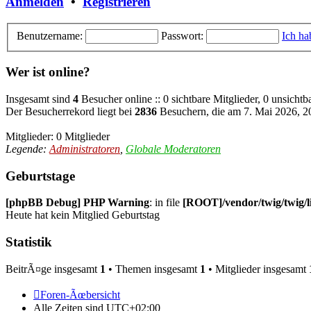
Anmelden
•
Registrieren
Benutzername:
Passwort:
Ich ha
Wer ist online?
Insgesamt sind
4
Besucher online :: 0 sichtbare Mitglieder, 0 unsicht
Der Besucherrekord liegt bei
2836
Besuchern, die am 7. Mai 2026, 20
Mitglieder: 0 Mitglieder
Legende:
Administratoren
,
Globale Moderatoren
Geburtstage
[phpBB Debug] PHP Warning
: in file
[ROOT]/vendor/twig/twig/l
Heute hat kein Mitglied Geburtstag
Statistik
BeitrÃ¤ge insgesamt
1
• Themen insgesamt
1
• Mitglieder insgesamt
Foren-Ãœbersicht
Alle Zeiten sind
UTC+02:00