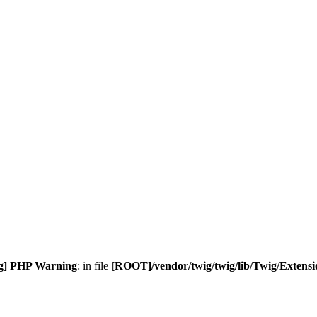
g] PHP Warning
: in file
[ROOT]/vendor/twig/twig/lib/Twig/Extens