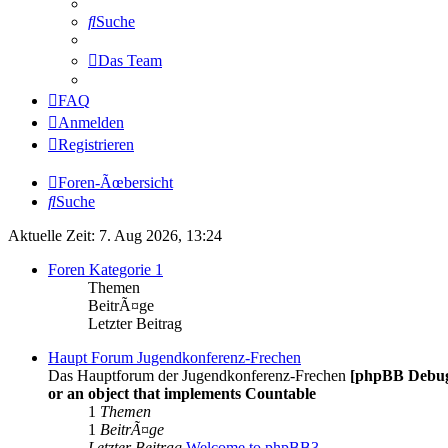
Suche
Das Team
FAQ
Anmelden
Registrieren
Foren-Ãœbersicht
Suche
Aktuelle Zeit: 7. Aug 2026, 13:24
Foren Kategorie 1
Themen
BeitrÃ¤ge
Letzter Beitrag
Haupt Forum Jugendkonferenz-Frechen
Das Hauptforum der Jugendkonferenz-Frechen
[phpBB Debu
or an object that implements Countable
1
Themen
1
BeitrÃ¤ge
Letzter Beitrag
Welcome to phpBB3