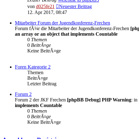
von
d025fe21
Neuester Beitrag
12. Apr 2017, 08:47
Mitarbeiter Forum der Jugendkonferenz-Frechen
Forum fÃ¼r die Mitarbeiter der Jugendkonferenz-Frechen
[ph
an array or an object that implements Countable
0
Themen
0
BeitrÃ¤ge
Keine BeitrÃ¤ge
Foren Kategorie 2
Themen
BeitrÃ¤ge
Letzter Beitrag
Forum 2
Forum 2 der JKF Frechen
[phpBB Debug] PHP Warning
: in
implements Countable
0
Themen
0
BeitrÃ¤ge
Keine BeitrÃ¤ge