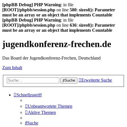
[phpBB Debug] PHP Warning
: in file
[ROOT]/phpbb/session.php
on line
580
:
sizeof(): Parameter
must be an array or an object that implements Countable
[phpBB Debug] PHP Warning
: in file
[ROOT]/phpbb/session.php
on line
636
:
sizeof(): Parameter
must be an array or an object that implements Countable
jugendkonferenz-frechen.de
Das Board der Jugendkonferenz-Frechen, Deutschland
Zum Inhalt
Erweiterte Suche
Suche
Schnellzugriff
Unbeantwortete Themen
Aktive Themen
Suche