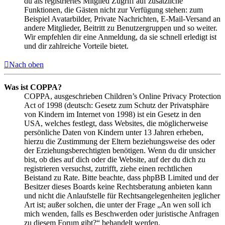
du als registriertes Mitglied Zugriff auf zusätzliche
Funktionen, die Gästen nicht zur Verfügung stehen: zum
Beispiel Avatarbilder, Private Nachrichten, E-Mail-Versand an
andere Mitglieder, Beitritt zu Benutzergruppen und so weiter.
Wir empfehlen dir eine Anmeldung, da sie schnell erledigt ist
und dir zahlreiche Vorteile bietet.
Nach oben
Was ist COPPA?
COPPA, ausgeschrieben Children’s Online Privacy Protection
Act of 1998 (deutsch: Gesetz zum Schutz der Privatsphäre
von Kindern im Internet von 1998) ist ein Gesetz in den
USA, welches festlegt, dass Websites, die möglicherweise
persönliche Daten von Kindern unter 13 Jahren erheben,
hierzu die Zustimmung der Eltern beziehungsweise des oder
der Erziehungsberechtigten benötigen. Wenn du dir unsicher
bist, ob dies auf dich oder die Website, auf der du dich zu
registrieren versuchst, zutrifft, ziehe einen rechtlichen
Beistand zu Rate. Bitte beachte, dass phpBB Limited und der
Besitzer dieses Boards keine Rechtsberatung anbieten kann
und nicht die Anlaufstelle für Rechtsangelegenheiten jeglicher
Art ist; außer solchen, die unter der Frage „An wen soll ich
mich wenden, falls es Beschwerden oder juristische Anfragen
zu diesem Forum gibt?“ behandelt werden.